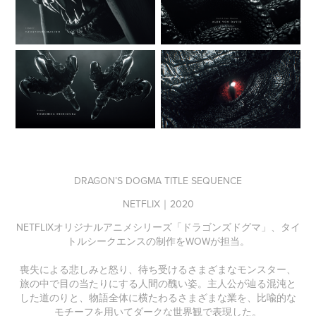
DRAGON’S DOGMA TITLE SEQUENCE
NETFLIX｜2020
NETFLIXオリジナルアニメシリーズ「ドラゴンズドグマ」、タイ
トルシークエンスの制作をWOWが担当。
喪失による悲しみと怒り、待ち受けるさまざまなモンスター、
旅の中で目の当たりにする人間の醜い姿。主人公が辿る混沌と
した道のりと、物語全体に横たわるさまざまな業を、比喩的な
モチーフを用いてダークな世界観で表現した。